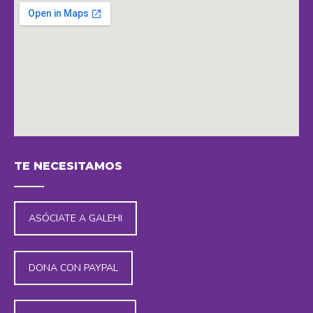
new
new
new
new
window
window
window
window
embedding maps in website
TE NECESITAMOS
ASÓCIATE A GALEHI
DONA CON PAYPAL