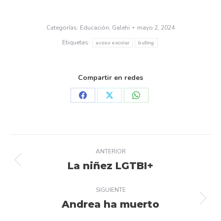
Categorías:
Educación
,
Galehi
mayo 2, 2024
Etiquetas:
acoso escolar
bulling
Compartir en redes
Share
Share
Share
on
on
on
Facebook
X
WhatsApp
Navegación
ANTERIOR
entre
La niñez LGTBI+
Publicación
anterior:
publicaciones
SIGUIENTE
Andrea ha muerto
Publicación
siguiente: