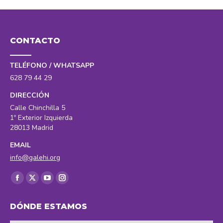
CONTACTO
TELÉFONO / WHATSAPP
628 79 44 29
DIRECCIÓN
Calle Chinchilla 5
1º Exterior Izquierda
28013 Madrid
EMAIL
info@galehi.org
Encuéntranos en:
Facebook
X
YouTube
Instagram
page
page
page
page
DÓNDE ESTAMOS
opens
opens
opens
opens
in
in
in
in