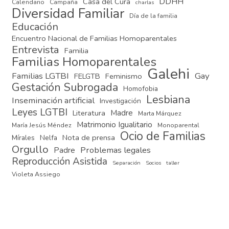
DDHH
Casa del Cura
Calendario
Campaña
charlas
Diversidad Familiar
Día de la familia
Educación
Encuentro Nacional de Familias Homoparentales
Entrevista
Familia
Familias Homoparentales
Galehi
Familias LGTBI
Gay
FELGTB
Feminismo
Gestación Subrogada
Homofobia
Lesbiana
Inseminación artificial
Investigación
Leyes LGTBI
Madre
Literatura
Marta Márquez
Matrimonio Igualitario
María Jesús Méndez
Monoparental
Ocio de Familias
Nota de prensa
Mírales
Nelfa
Orgullo
Problemas legales
Padre
Reproducción Asistida
Separación
Socios
taller
Violeta Assiego