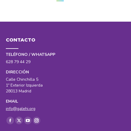
CONTACTO
TELÉFONO / WHATSAPP
628 79 44 29
DIRECCIÓN
Calle Chinchilla 5
1º Exterior Izquierda
28013 Madrid
EMAIL
info@galehi.org
Encuéntranos en:
Facebook
X
YouTube
Instagram