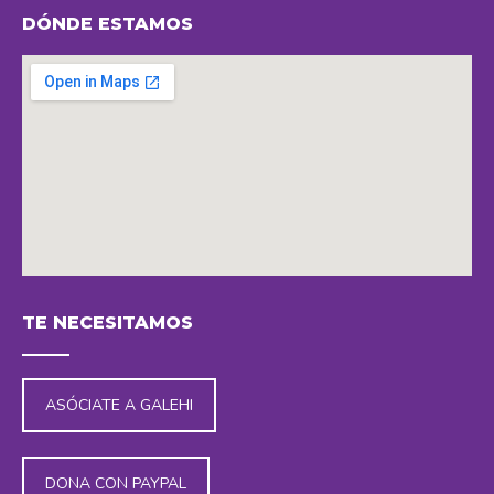
page
page
page
page
DÓNDE ESTAMOS
opens
opens
opens
opens
in
in
in
in
new
new
new
new
window
window
window
window
embedding maps in website
TE NECESITAMOS
ASÓCIATE A GALEHI
DONA CON PAYPAL