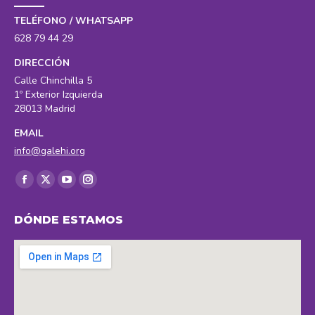
TELÉFONO / WHATSAPP
628 79 44 29
DIRECCIÓN
Calle Chinchilla 5
1º Exterior Izquierda
28013 Madrid
EMAIL
info@galehi.org
Encuéntranos en:
Facebook
X
YouTube
Instagram
page
page
page
page
DÓNDE ESTAMOS
opens
opens
opens
opens
in
in
in
in
new
new
new
new
window
window
window
window