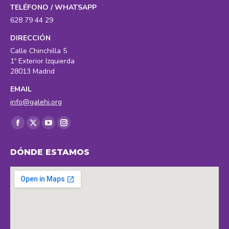
TELÉFONO / WHATSAPP
628 79 44 29
DIRECCIÓN
Calle Chinchilla 5
1º Exterior Izquierda
28013 Madrid
EMAIL
info@galehi.org
Encuéntranos en:
Facebook
X
YouTube
Instagram
page
page
page
page
DÓNDE ESTAMOS
opens
opens
opens
opens
in
in
in
in
new
new
new
new
window
window
window
window