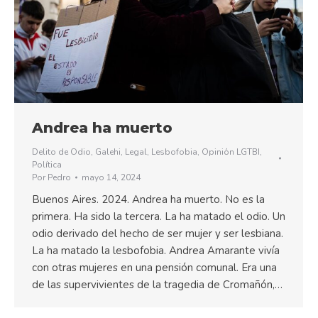
Andrea ha muerto
Delito de Odio
,
Galehi
,
Legal
,
Lesbofobia
,
Opinión LGTBI
,
Política
Por
Pedro
mayo 14, 2024
Buenos Aires. 2024. Andrea ha muerto. No es la
primera. Ha sido la tercera. La ha matado el odio. Un
odio derivado del hecho de ser mujer y ser lesbiana.
La ha matado la lesbofobia. Andrea Amarante vivía
con otras mujeres en una pensión comunal. Era una
de las supervivientes de la tragedia de Cromañón,…