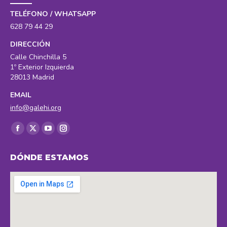
TELÉFONO / WHATSAPP
628 79 44 29
DIRECCIÓN
Calle Chinchilla 5
1º Exterior Izquierda
28013 Madrid
EMAIL
info@galehi.org
Encuéntranos en:
Facebook
X
YouTube
Instagram
page
page
page
page
DÓNDE ESTAMOS
opens
opens
opens
opens
in
in
in
in
new
new
new
new
window
window
window
window