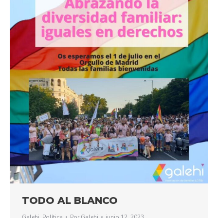
TODO AL BLANCO
Galehi
,
Política
Por
Galehi
junio 12, 2023