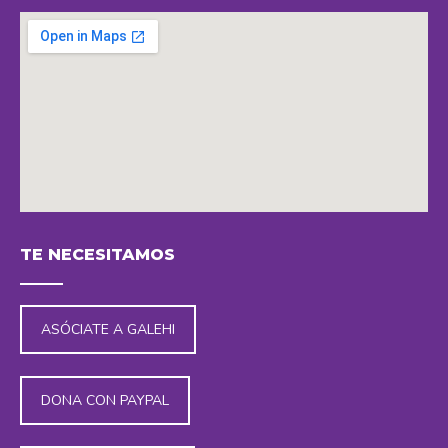
in
in
in
in
new
new
new
new
window
window
window
window
embedding maps in website
TE NECESITAMOS
ASÓCIATE A GALEHI
DONA CON PAYPAL