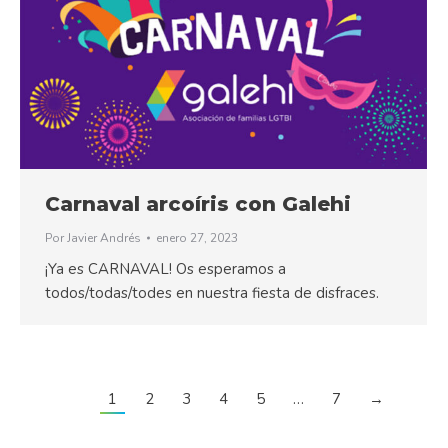
Carnaval arcoíris con Galehi
Por
Javier Andrés
enero 27, 2023
¡Ya es CARNAVAL! Os esperamos a
todos/todas/todes en nuestra fiesta de disfraces.
1
2
3
4
5
…
7
→