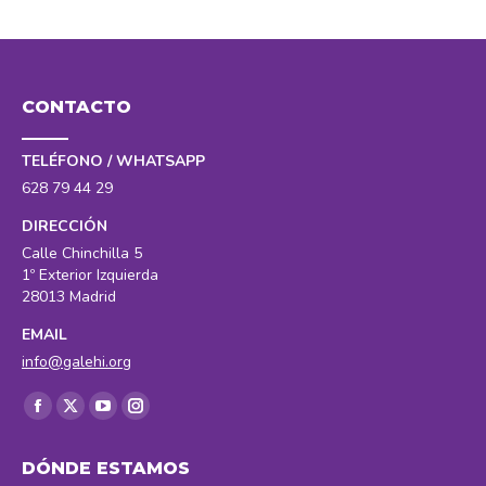
CONTACTO
TELÉFONO / WHATSAPP
628 79 44 29
DIRECCIÓN
Calle Chinchilla 5
1º Exterior Izquierda
28013 Madrid
EMAIL
info@galehi.org
Encuéntranos en:
Facebook
X
YouTube
Instagram
page
page
page
page
DÓNDE ESTAMOS
opens
opens
opens
opens