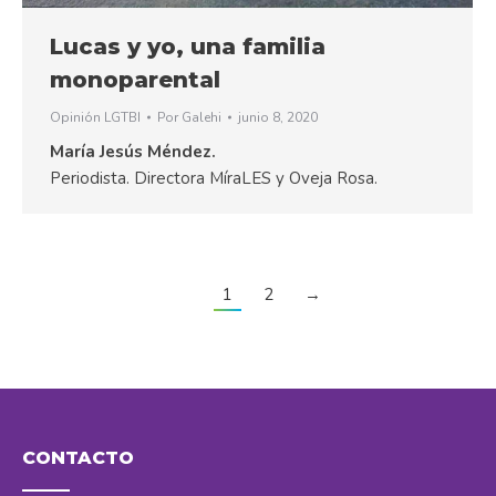
Lucas y yo, una familia
monoparental
Opinión LGTBI
Por
Galehi
junio 8, 2020
María Jesús Méndez.
Periodista. Directora MíraLES y Oveja Rosa.
1
2
→
CONTACTO