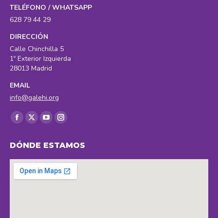
TELÉFONO / WHATSAPP
628 79 44 29
DIRECCIÓN
Calle Chinchilla 5
1º Exterior Izquierda
28013 Madrid
EMAIL
info@galehi.org
Encuéntranos en:
Facebook
X
YouTube
Instagram
page
page
page
page
DÓNDE ESTAMOS
opens
opens
opens
opens
in
in
in
in
new
new
new
new
window
window
window
window