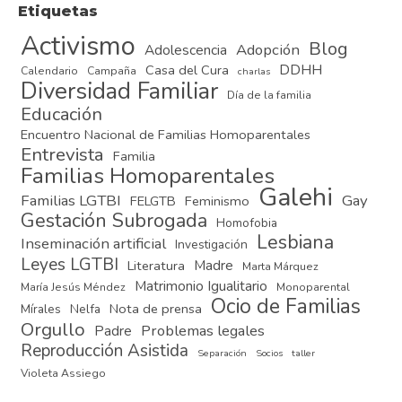
Etiquetas
Activismo
Blog
Adopción
Adolescencia
DDHH
Casa del Cura
Calendario
Campaña
charlas
Diversidad Familiar
Día de la familia
Educación
Encuentro Nacional de Familias Homoparentales
Entrevista
Familia
Familias Homoparentales
Galehi
Familias LGTBI
Gay
FELGTB
Feminismo
Gestación Subrogada
Homofobia
Lesbiana
Inseminación artificial
Investigación
Leyes LGTBI
Madre
Literatura
Marta Márquez
Matrimonio Igualitario
María Jesús Méndez
Monoparental
Ocio de Familias
Nota de prensa
Mírales
Nelfa
Orgullo
Problemas legales
Padre
Reproducción Asistida
Separación
Socios
taller
Violeta Assiego