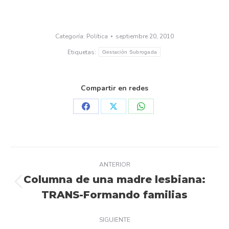
Categoría:
Política
septiembre 20, 2010
Etiquetas:
Gestación Subrogada
Compartir en redes
Share
Share
Share
on
on
on
Facebook
X
WhatsApp
Navegación
ANTERIOR
entre
Columna de una madre lesbiana:
Publicación
TRANS-Formando familias
publicaciones
anterior:
SIGUIENTE