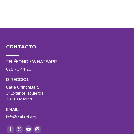
CONTACTO
TELÉFONO / WHATSAPP
628 79 44 29
DIRECCIÓN
Calle Chinchilla 5
1º Exterior Izquierda
28013 Madrid
EMAIL
info@galehi.org
Encuéntranos en:
Facebook
X
YouTube
Instagram