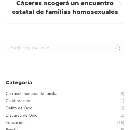
Cáceres acogerá un encuentro
Publicación
estatal de familias homosexuales
siguiente:
Buscar:
Categoría
Carrusel modelos de familia
(9)
Colaboración
(1)
Delito de Odio
(2)
Discurso de Odio
(1)
Educación
(15)
Familia
(8)