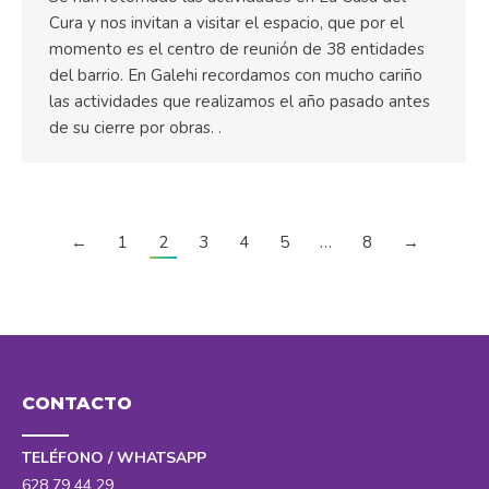
Cura y nos invitan a visitar el espacio, que por el
momento es el centro de reunión de 38 entidades
del barrio. En Galehi recordamos con mucho cariño
las actividades que realizamos el año pasado antes
de su cierre por obras. .
←
1
2
3
4
5
…
8
→
CONTACTO
TELÉFONO / WHATSAPP
628 79 44 29