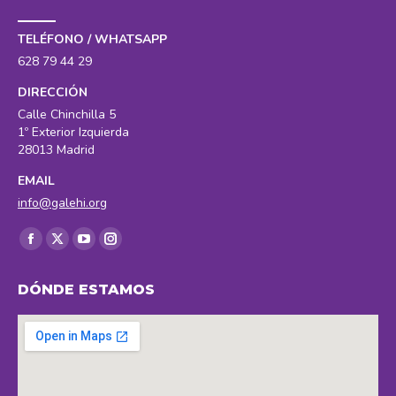
TELÉFONO / WHATSAPP
628 79 44 29
DIRECCIÓN
Calle Chinchilla 5
1º Exterior Izquierda
28013 Madrid
EMAIL
info@galehi.org
Encuéntranos en:
Facebook
X
YouTube
Instagram
page
page
page
page
DÓNDE ESTAMOS
opens
opens
opens
opens
in
in
in
in
new
new
new
new
window
window
window
window