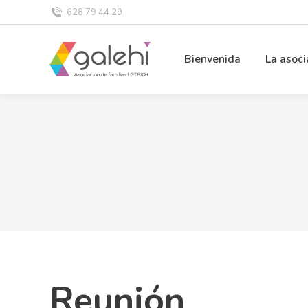
628 79 44 29
Bienvenida
La asoci
Reunión